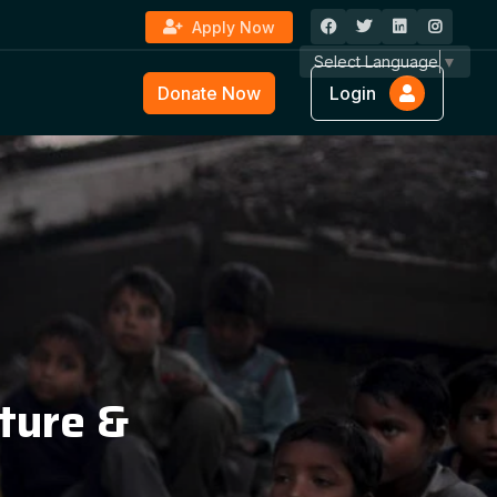
Apply Now
Select Language
▼
Donate Now
Login
ture &