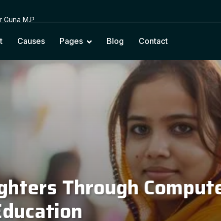
or Guna M.P
t
Causes
Pages
Blog
Contact
cting Education with Na
Cultural Values