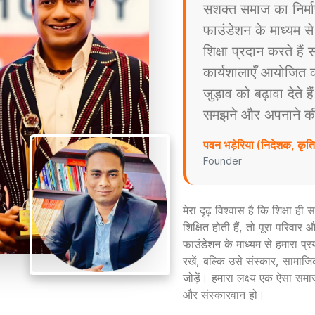
सशक्त समाज का निर्म
फाउंडेशन के माध्यम स
शिक्षा प्रदान करते है
कार्यशालाएँ आयोजित करत
जुड़ाव को बढ़ावा देते ह
समझने और अपनाने की प्
पवन भड़ेरिया (निदेशक, कृ
Founder
मेरा दृढ़ विश्वास है कि शिक्षा ह
शिक्षित होती हैं, तो पूरा परिव
फाउंडेशन के माध्यम से हमारा प्
रखें, बल्कि उसे संस्कार, सामाजिक
जोड़ें। हमारा लक्ष्य एक ऐसा समा
और संस्कारवान हो।