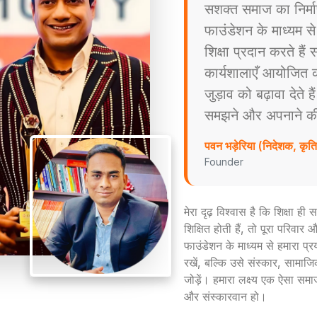
सशक्त समाज का निर्म
फाउंडेशन के माध्यम स
शिक्षा प्रदान करते है
कार्यशालाएँ आयोजित करत
जुड़ाव को बढ़ावा देते ह
समझने और अपनाने की प्
पवन भड़ेरिया (निदेशक, कृ
Founder
मेरा दृढ़ विश्वास है कि शिक्षा ह
शिक्षित होती हैं, तो पूरा परिव
फाउंडेशन के माध्यम से हमारा प्
रखें, बल्कि उसे संस्कार, सामाजिक
जोड़ें। हमारा लक्ष्य एक ऐसा समा
और संस्कारवान हो।