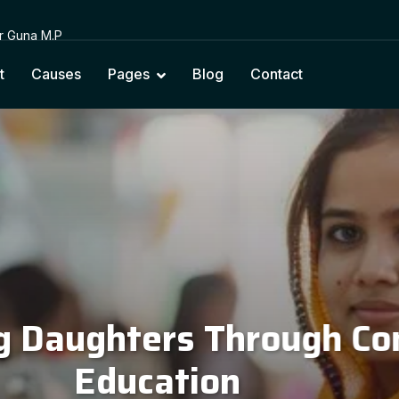
or Guna M.P
t
Causes
Pages
Blog
Contact
cting Education with Na
Cultural Values