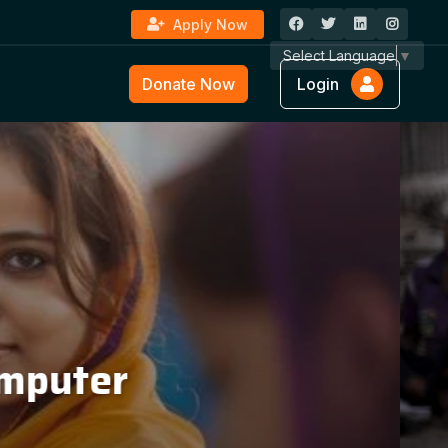
Apply Now
Select Language
▼
Donate Now
Login
ture &