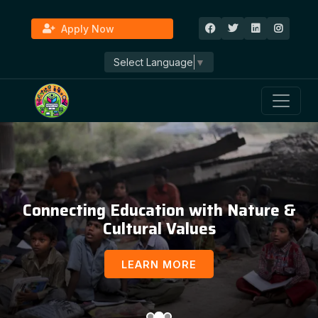
Apply Now
Select Language
▼
Education, Awareness & Social
Development
LEARN MORE