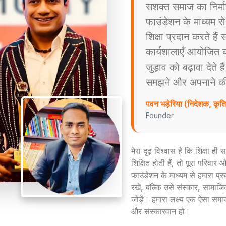
सशक्त समाज का निर्म
फाउंडेशन के माध्यम स
शिक्षा प्रदान करते है
कार्यशालाएँ आयोजित करत
जुड़ाव को बढ़ावा देते ह
समझने और अपनाने की प्
पवन भड़ेरिया (निदेशक, कृ
Founder
मेरा दृढ़ विश्वास है कि शिक्षा ह
शिक्षित होती हैं, तो पूरा परिव
फाउंडेशन के माध्यम से हमारा प्
रखें, बल्कि उसे संस्कार, सामाजिक
जोड़ें। हमारा लक्ष्य एक ऐसा समा
और संस्कारवान हो।