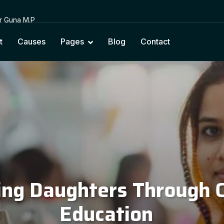
or Guna M.P
t
Causes
Pages
Blog
Contact
cting Education with Na
Cultural Values