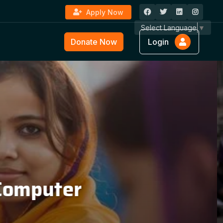
Apply Now
Select Language
▼
Donate Now
Login
ture &