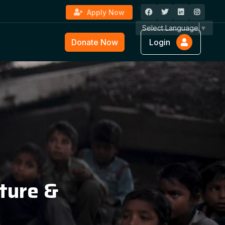
Apply Now
Select Language
▼
Donate Now
Login
ture &