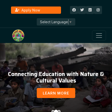
Apply Now
Select Language
▼
Education, Awareness & Social
Development
LEARN MORE