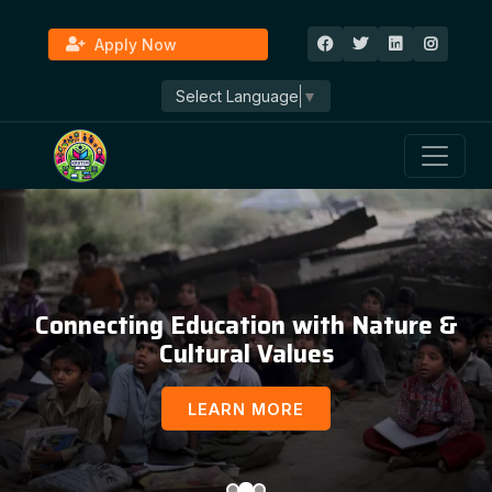
Apply Now
Select Language
▼
Education, Awareness & Social
Development
LEARN MORE