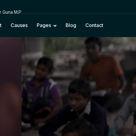
or Guna M.P
t
Causes
Pages
Blog
Contact
cting Education with Na
Cultural Values