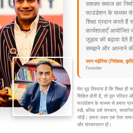
सशक्त समाज का निर्म
फाउंडेशन के माध्यम स
शिक्षा प्रदान करते है
कार्यशालाएँ आयोजित करत
जुड़ाव को बढ़ावा देते ह
समझने और अपनाने की प्
पवन भड़ेरिया (निदेशक, कृ
Founder
मेरा दृढ़ विश्वास है कि शिक्षा ह
शिक्षित होती हैं, तो पूरा परिव
फाउंडेशन के माध्यम से हमारा प्
रखें, बल्कि उसे संस्कार, सामाजिक
जोड़ें। हमारा लक्ष्य एक ऐसा समा
और संस्कारवान हो।