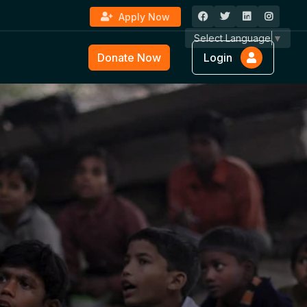
Apply Now
Select Language
▼
Donate Now
Login
ture &