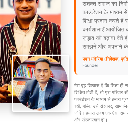
सशक्त समाज का निर्म
फाउंडेशन के माध्यम स
शिक्षा प्रदान करते है
कार्यशालाएँ आयोजित करत
जुड़ाव को बढ़ावा देते ह
समझने और अपनाने की प्
पवन भड़ेरिया (निदेशक, कृ
Founder
मेरा दृढ़ विश्वास है कि शिक्षा ह
शिक्षित होती हैं, तो पूरा परिव
फाउंडेशन के माध्यम से हमारा प्
रखें, बल्कि उसे संस्कार, सामाजिक
जोड़ें। हमारा लक्ष्य एक ऐसा समा
और संस्कारवान हो।