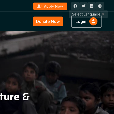
Apply Now
Select Language
▼
Donate Now
Login
ture &