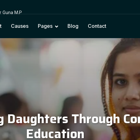
or Guna M.P
t
Causes
Pages
Blog
Contact
cting Education with Na
Cultural Values