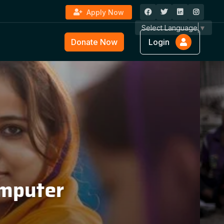
Apply Now
Select Language
▼
Donate Now
Login
ture &