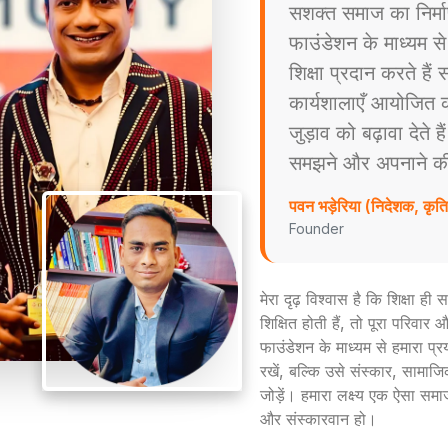
सशक्त समाज का निर्म
फाउंडेशन के माध्यम स
शिक्षा प्रदान करते है
कार्यशालाएँ आयोजित करत
जुड़ाव को बढ़ावा देते ह
समझने और अपनाने की प्
पवन भड़ेरिया (निदेशक, कृ
Founder
मेरा दृढ़ विश्वास है कि शिक्षा ह
शिक्षित होती हैं, तो पूरा परिव
फाउंडेशन के माध्यम से हमारा प्
रखें, बल्कि उसे संस्कार, सामाजिक
जोड़ें। हमारा लक्ष्य एक ऐसा समा
और संस्कारवान हो।