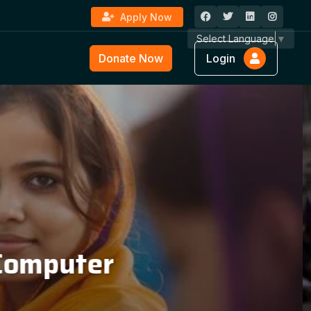
Apply Now
Select Language
▼
Donate Now
Login
ture &