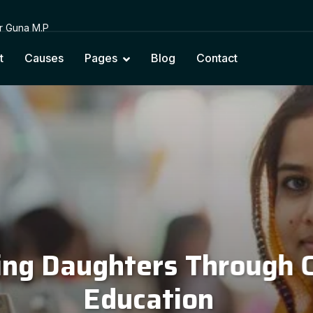
or Guna M.P
t
Causes
Pages
Blog
Contact
cting Education with Na
Cultural Values