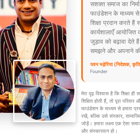
सशक्त समाज का निर्म
फाउंडेशन के माध्यम स
शिक्षा प्रदान करते है
कार्यशालाएँ आयोजित करत
जुड़ाव को बढ़ावा देते ह
समझने और अपनाने की प्
पवन भड़ेरिया (निदेशक, कृ
Founder
मेरा दृढ़ विश्वास है कि शिक्षा ह
शिक्षित होती हैं, तो पूरा परिव
फाउंडेशन के माध्यम से हमारा प्
रखें, बल्कि उसे संस्कार, सामाजिक
जोड़ें। हमारा लक्ष्य एक ऐसा समा
और संस्कारवान हो।