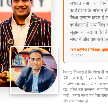
सशक्त समाज का निर्म
फाउंडेशन के माध्यम स
शिक्षा प्रदान करते है
कार्यशालाएँ आयोजित करत
जुड़ाव को बढ़ावा देते ह
समझने और अपनाने की प्
पवन भड़ेरिया (निदेशक, कृ
Founder
मेरा दृढ़ विश्वास है कि शिक्षा ह
शिक्षित होती हैं, तो पूरा परिव
फाउंडेशन के माध्यम से हमारा प्
रखें, बल्कि उसे संस्कार, सामाजिक
जोड़ें। हमारा लक्ष्य एक ऐसा समा
और संस्कारवान हो।