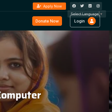
Apply Now
Select Language
▼
Donate Now
Login
ture &