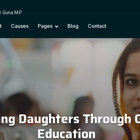
or Guna M.P
t
Causes
Pages
Blog
Contact
cting Education with Na
Cultural Values