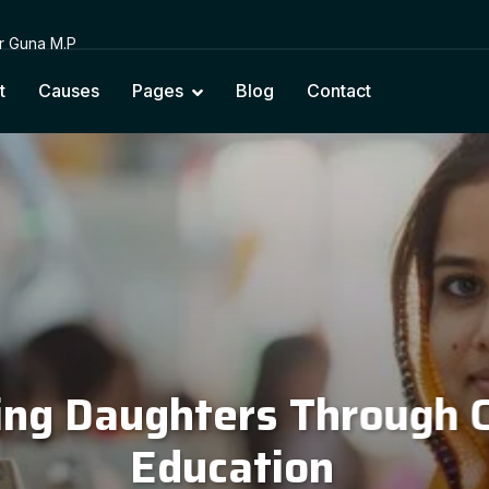
or Guna M.P
t
Causes
Pages
Blog
Contact
cting Education with Na
Cultural Values