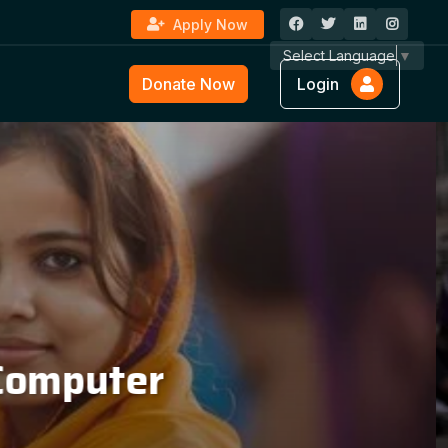
Apply Now
Select Language
▼
Donate Now
Login
ture &