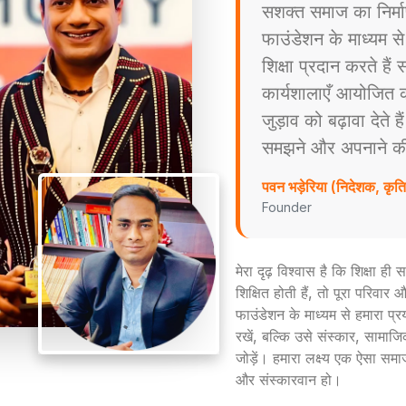
सशक्त समाज का निर्म
फाउंडेशन के माध्यम स
शिक्षा प्रदान करते है
कार्यशालाएँ आयोजित करत
जुड़ाव को बढ़ावा देते ह
समझने और अपनाने की प्
पवन भड़ेरिया (निदेशक, कृ
Founder
मेरा दृढ़ विश्वास है कि शिक्षा ह
शिक्षित होती हैं, तो पूरा परिव
फाउंडेशन के माध्यम से हमारा प्
रखें, बल्कि उसे संस्कार, सामाजिक
जोड़ें। हमारा लक्ष्य एक ऐसा समा
और संस्कारवान हो।