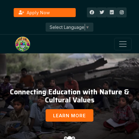
Apply Now
Select Language
▼
Education, Awareness & Social
Development
LEARN MORE