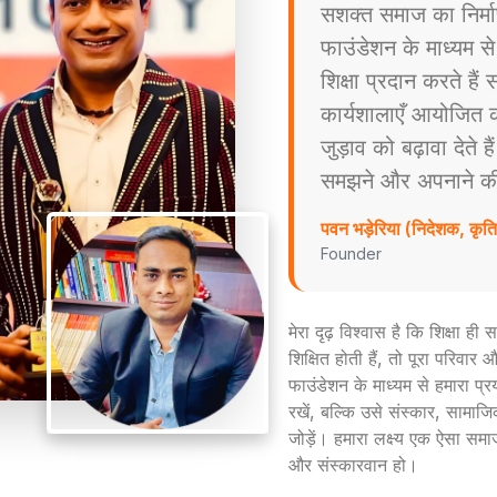
सशक्त समाज का निर्म
फाउंडेशन के माध्यम स
शिक्षा प्रदान करते है
कार्यशालाएँ आयोजित करत
जुड़ाव को बढ़ावा देते ह
समझने और अपनाने की प्
पवन भड़ेरिया (निदेशक, कृ
Founder
मेरा दृढ़ विश्वास है कि शिक्षा ह
शिक्षित होती हैं, तो पूरा परिव
फाउंडेशन के माध्यम से हमारा प्
रखें, बल्कि उसे संस्कार, सामाजिक
जोड़ें। हमारा लक्ष्य एक ऐसा समा
और संस्कारवान हो।