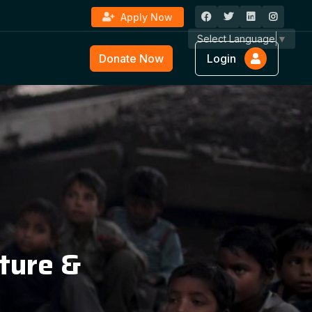
Apply Now
Select Language
▼
Donate Now
Login
ture &