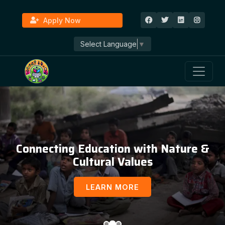
Apply Now
Select Language
▼
Education, Awareness & Social
Development
LEARN MORE