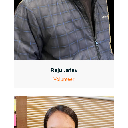
Raju Jatav
Volunteer