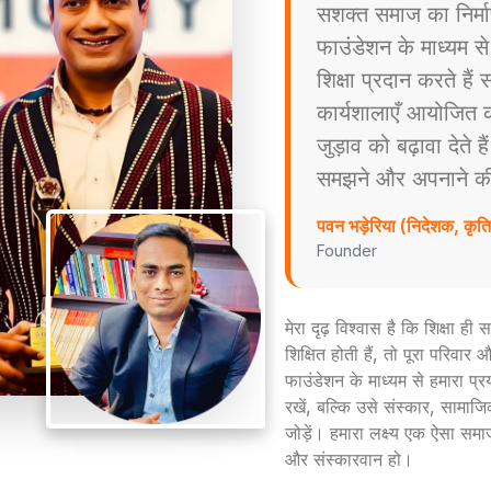
सशक्त समाज का निर्म
फाउंडेशन के माध्यम स
शिक्षा प्रदान करते है
कार्यशालाएँ आयोजित करत
जुड़ाव को बढ़ावा देते ह
समझने और अपनाने की प्
पवन भड़ेरिया (निदेशक, कृ
Founder
मेरा दृढ़ विश्वास है कि शिक्षा ह
शिक्षित होती हैं, तो पूरा परिव
फाउंडेशन के माध्यम से हमारा प्
रखें, बल्कि उसे संस्कार, सामाजिक
जोड़ें। हमारा लक्ष्य एक ऐसा समा
और संस्कारवान हो।