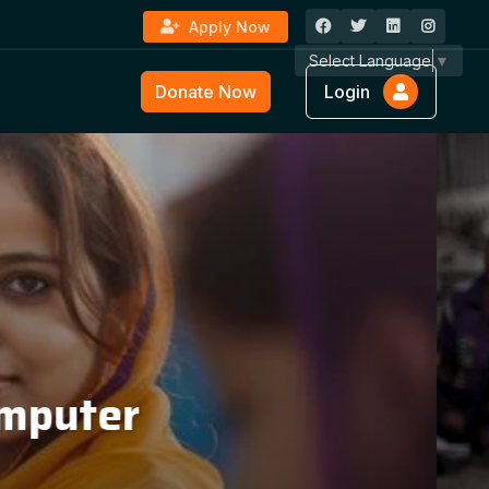
Apply Now
Select Language
▼
Donate Now
Login
ture &