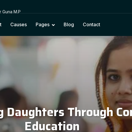
or Guna M.P
t
Causes
Pages
Blog
Contact
cting Education with Na
Cultural Values