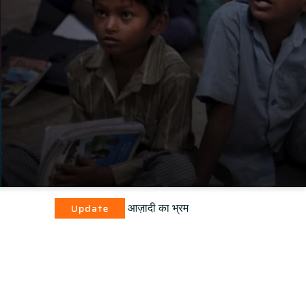
आज़ादी का भ्रम
ate