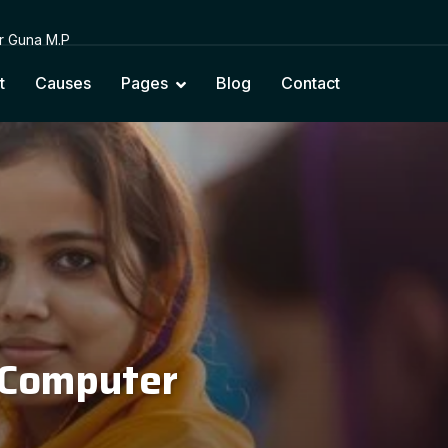
or Guna M.P
t
Causes
Pages
Blog
Contact
cting Education with Na
Cultural Values