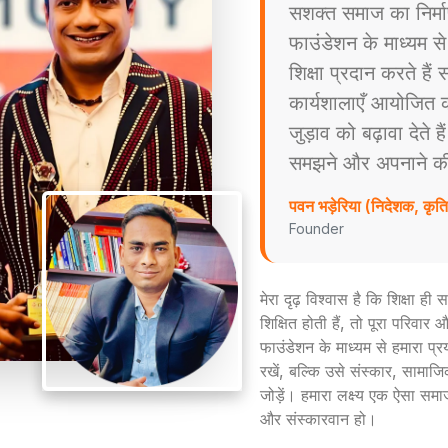
सशक्त समाज का निर्म
फाउंडेशन के माध्यम स
शिक्षा प्रदान करते है
कार्यशालाएँ आयोजित करत
जुड़ाव को बढ़ावा देते ह
समझने और अपनाने की प्
पवन भड़ेरिया (निदेशक, कृ
Founder
मेरा दृढ़ विश्वास है कि शिक्षा ह
शिक्षित होती हैं, तो पूरा परिव
फाउंडेशन के माध्यम से हमारा प्
रखें, बल्कि उसे संस्कार, सामाजिक
जोड़ें। हमारा लक्ष्य एक ऐसा समा
और संस्कारवान हो।