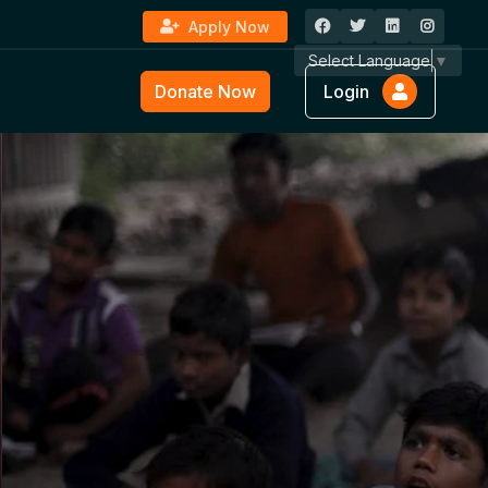
Apply Now
Select Language
▼
Donate Now
Login
ture &