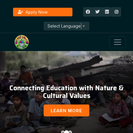
Apply Now
Select Language
▼
Education, Awareness & Social
Development
LEARN MORE