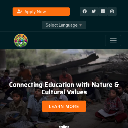
Apply Now
Select Language
▼
Education, Awareness & Social
Development
LEARN MORE