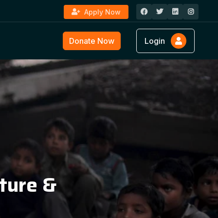
Apply Now
Donate Now
Login
ture &