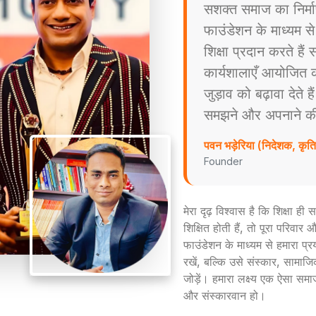
सशक्त समाज का निर्म
फाउंडेशन के माध्यम स
शिक्षा प्रदान करते है
कार्यशालाएँ आयोजित करत
जुड़ाव को बढ़ावा देते ह
समझने और अपनाने की प्
पवन भड़ेरिया (निदेशक, कृ
Founder
मेरा दृढ़ विश्वास है कि शिक्षा ह
शिक्षित होती हैं, तो पूरा परिव
फाउंडेशन के माध्यम से हमारा प्
रखें, बल्कि उसे संस्कार, सामाजिक
जोड़ें। हमारा लक्ष्य एक ऐसा समा
और संस्कारवान हो।