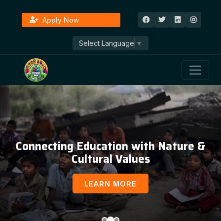
Apply Now
Select Language
▼
Education, Awareness & Social
Development
LEARN MORE