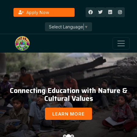
Apply Now
Select Language
▼
Education, Awareness & Social
Development
LEARN MORE