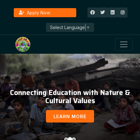
Apply Now
Select Language
▼
Education, Awareness & Social
Development
LEARN MORE