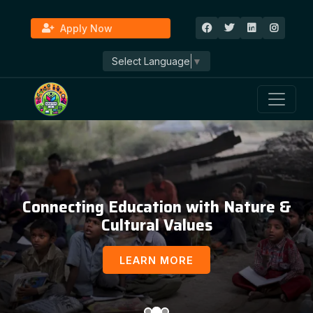
Apply Now
Select Language
▼
Education, Awareness & Social
Development
LEARN MORE