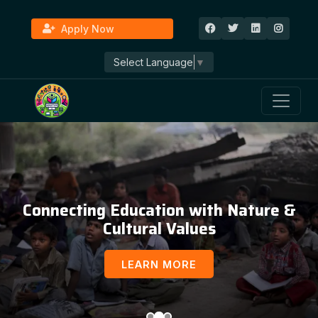
Apply Now
Select Language
▼
Education, Awareness & Social
Development
LEARN MORE