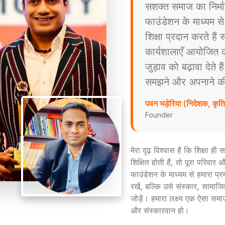
सशक्त समाज का निर्म
फाउंडेशन के माध्यम स
शिक्षा प्रदान करते है
कार्यशालाएँ आयोजित करत
जुड़ाव को बढ़ावा देते ह
समझने और अपनाने की प्
पवन भड़ेरिया (निदेशक, कृ
Founder
मेरा दृढ़ विश्वास है कि शिक्षा ह
शिक्षित होती हैं, तो पूरा परिव
फाउंडेशन के माध्यम से हमारा प्
रखें, बल्कि उसे संस्कार, सामाजिक
जोड़ें। हमारा लक्ष्य एक ऐसा समा
और संस्कारवान हो।