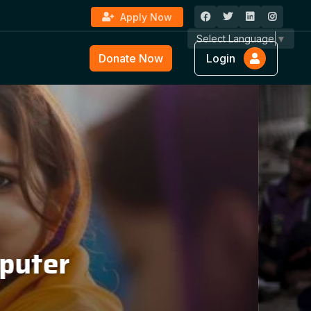
Apply Now
Select Language
▼
Donate Now
Login
ture &