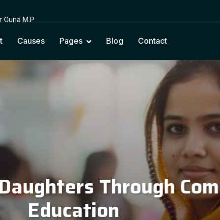
or Guna M.P
t
Causes
Pages
Blog
Contact
cting Education with Na
Cultural Values