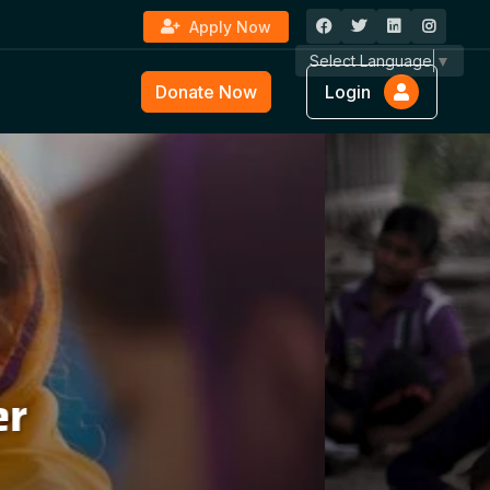
Apply Now
Select Language
▼
Donate Now
Login
ture &