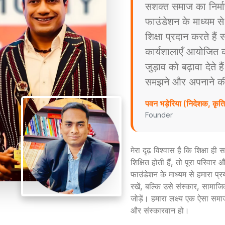
सशक्त समाज का निर्म
फाउंडेशन के माध्यम स
शिक्षा प्रदान करते है
कार्यशालाएँ आयोजित करत
जुड़ाव को बढ़ावा देते ह
समझने और अपनाने की प्
पवन भड़ेरिया (निदेशक, कृ
Founder
मेरा दृढ़ विश्वास है कि शिक्षा ह
शिक्षित होती हैं, तो पूरा परिव
फाउंडेशन के माध्यम से हमारा प्
रखें, बल्कि उसे संस्कार, सामाजिक
जोड़ें। हमारा लक्ष्य एक ऐसा समा
और संस्कारवान हो।