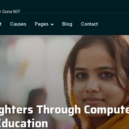
or Guna M.P
t
Causes
Pages
Blog
Contact
cting Education with Na
Cultural Values