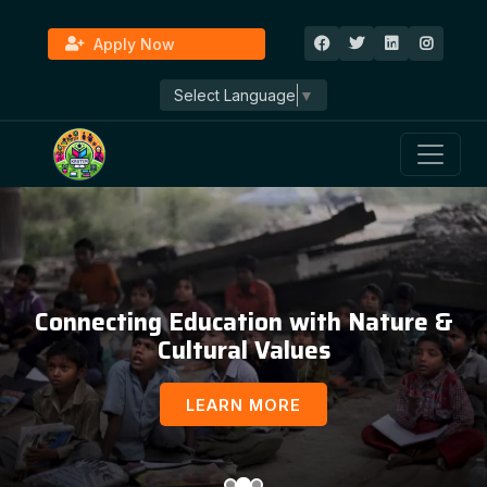
Apply Now
Select Language
▼
Education, Awareness & Social
Development
LEARN MORE