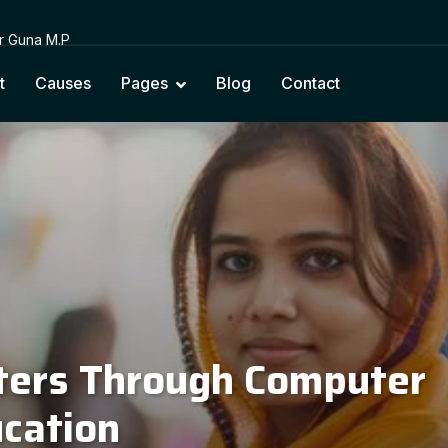
or Guna M.P
t
Causes
Pages
Blog
Contact
cting Education with Na
Cultural Values