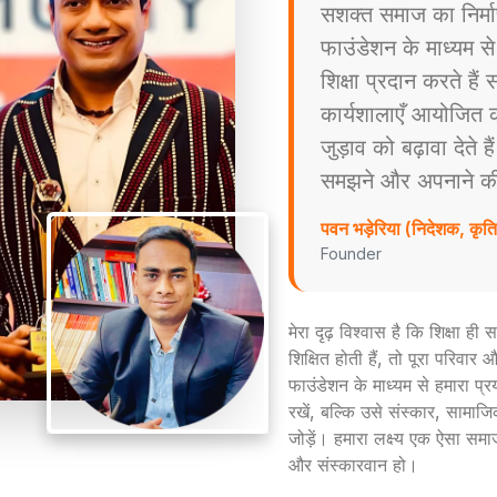
सशक्त समाज का निर्म
फाउंडेशन के माध्यम स
शिक्षा प्रदान करते है
कार्यशालाएँ आयोजित करत
जुड़ाव को बढ़ावा देते ह
समझने और अपनाने की प्
पवन भड़ेरिया (निदेशक, कृ
Founder
मेरा दृढ़ विश्वास है कि शिक्षा ह
शिक्षित होती हैं, तो पूरा परिव
फाउंडेशन के माध्यम से हमारा प्
रखें, बल्कि उसे संस्कार, सामाजिक
जोड़ें। हमारा लक्ष्य एक ऐसा समा
और संस्कारवान हो।