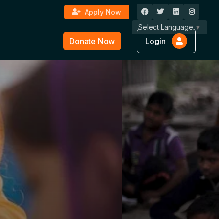
Apply Now
Select Language
▼
Donate Now
Login
ture &