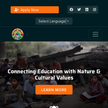
Apply Now
Select Language
▼
Education, Awareness & Social
Development
LEARN MORE