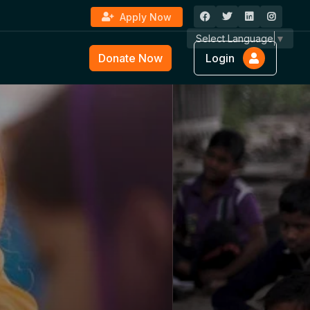
Apply Now
Select Language
▼
Donate Now
Login
ture &