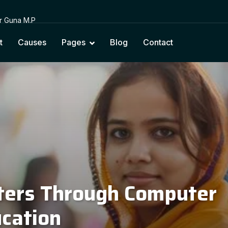
or Guna M.P
t
Causes
Pages
Blog
Contact
cting Education with Na
Cultural Values