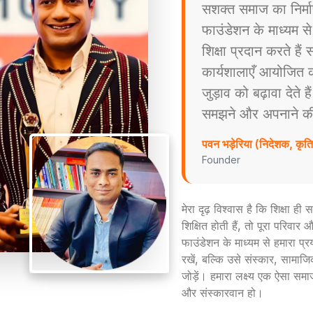
सशक्त समाज का निर्म
फाउंडेशन के माध्यम स
शिक्षा प्रदान करते है
कार्यशालाएँ आयोजित करत
जुड़ाव को बढ़ावा देते ह
समझने और अपनाने की प्
पवन भड़ेरिया (निदेशक, कृ
Founder
मेरा दृढ़ विश्वास है कि शिक्षा ह
शिक्षित होती हैं, तो पूरा परिव
फाउंडेशन के माध्यम से हमारा प्
रखें, बल्कि उसे संस्कार, सामाजिक
जोड़ें। हमारा लक्ष्य एक ऐसा समा
और संस्कारवान हो।