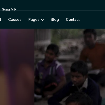
or Guna M.P
t
Causes
Pages
Blog
Contact
cting Education with Na
Cultural Values