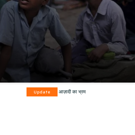
आज़ादी का भ्रम
pdate