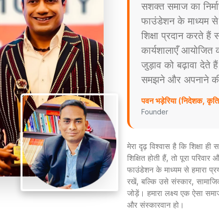
सशक्त समाज का निर्म
फाउंडेशन के माध्यम स
शिक्षा प्रदान करते है
कार्यशालाएँ आयोजित करत
जुड़ाव को बढ़ावा देते ह
समझने और अपनाने की प्
पवन भड़ेरिया (निदेशक, कृ
Founder
मेरा दृढ़ विश्वास है कि शिक्षा ह
शिक्षित होती हैं, तो पूरा परिव
फाउंडेशन के माध्यम से हमारा प्
रखें, बल्कि उसे संस्कार, सामाजिक
जोड़ें। हमारा लक्ष्य एक ऐसा समा
और संस्कारवान हो।