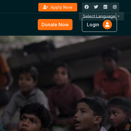
Apply Now
Select Language
▼
Donate Now
Login
ture &