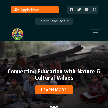
Apply Now
Select Language
▼
Education, Awareness & Social
Development
LEARN MORE