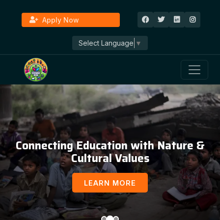
Apply Now
Select Language
▼
Education, Awareness & Social
Development
LEARN MORE