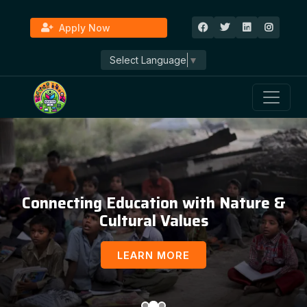
Apply Now
Select Language
▼
Education, Awareness & Social
Development
LEARN MORE