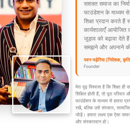
सशक्त समाज का निर्म
फाउंडेशन के माध्यम स
शिक्षा प्रदान करते है
कार्यशालाएँ आयोजित करत
जुड़ाव को बढ़ावा देते ह
समझने और अपनाने की प्
पवन भड़ेरिया (निदेशक, कृ
Founder
मेरा दृढ़ विश्वास है कि शिक्षा ह
शिक्षित होती हैं, तो पूरा परिव
फाउंडेशन के माध्यम से हमारा प्
रखें, बल्कि उसे संस्कार, सामाजिक
जोड़ें। हमारा लक्ष्य एक ऐसा समा
और संस्कारवान हो।