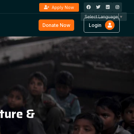
Apply Now
Select Language
▼
Donate Now
Login
ture &