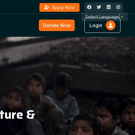
Apply Now
Select Language
▼
Donate Now
Login
ture &