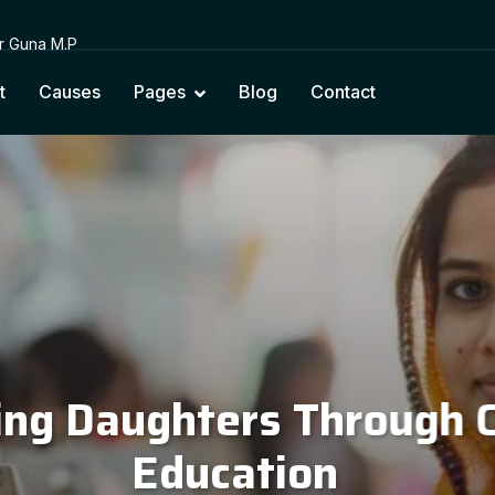
or Guna M.P
t
Causes
Pages
Blog
Contact
cting Education with Na
Cultural Values