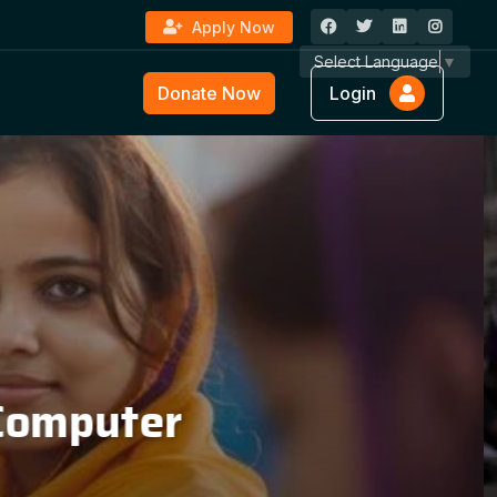
Apply Now
Select Language
▼
Donate Now
Login
ture &