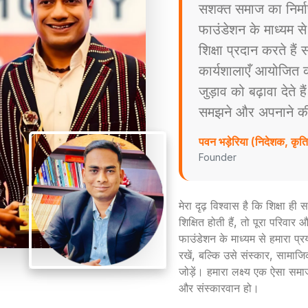
सशक्त समाज का निर्म
फाउंडेशन के माध्यम स
शिक्षा प्रदान करते है
कार्यशालाएँ आयोजित करत
जुड़ाव को बढ़ावा देते ह
समझने और अपनाने की प्
पवन भड़ेरिया (निदेशक, कृ
Founder
मेरा दृढ़ विश्वास है कि शिक्षा ह
शिक्षित होती हैं, तो पूरा परिव
फाउंडेशन के माध्यम से हमारा प्
रखें, बल्कि उसे संस्कार, सामाजिक
जोड़ें। हमारा लक्ष्य एक ऐसा समा
और संस्कारवान हो।