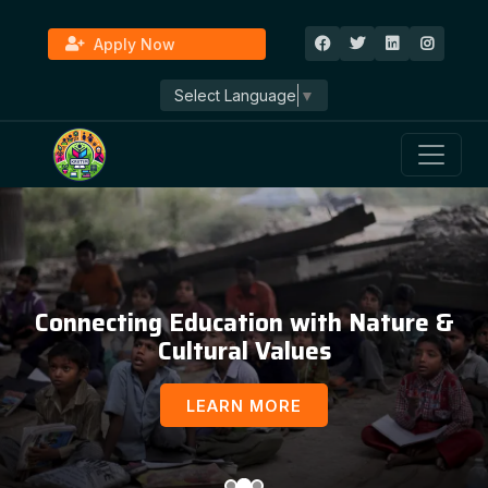
Apply Now
Select Language
▼
Education, Awareness & Social
Development
LEARN MORE