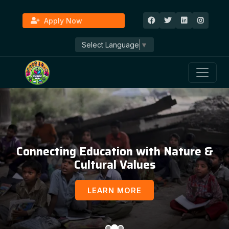
Apply Now
Select Language
▼
Education, Awareness & Social
Development
LEARN MORE