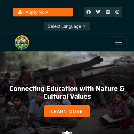
Apply Now
Select Language
▼
Education, Awareness & Social
Development
LEARN MORE