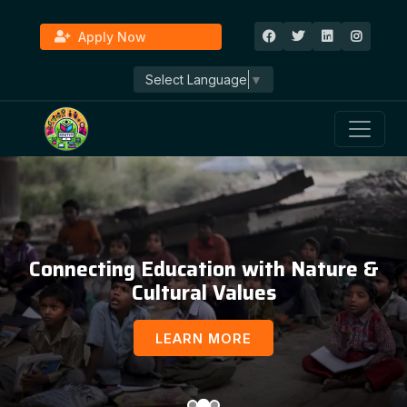
Apply Now
Select Language
▼
Education, Awareness & Social
Development
LEARN MORE