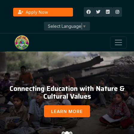
Apply Now
Select Language
▼
Education, Awareness & Social
Development
LEARN MORE